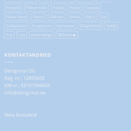
Pudipõll
Päikse müts
Püksid
Rattle
Sandals
Sebra Voodi
Shorts
Silikoon
Sinine
Size 3
Suit
Sukkpüksid
Sunglasses
Swimwear
Söögiriistad
Teddy
Top
Uus
Water wings
🎅Jõulud🎄
KONTAKTANDMED
Designnut OÜ
Reg. nr.: 12893428
KM nr.: EE101994604
info@designnut.ee
Meie kontaktid