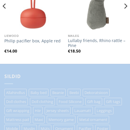
LIEWOOD
MAILEG
Lullaby friends, Rhino rattle –
Philip pacifier box, Apple red
Pine
€
14.00
€
18.50
SILDID
Allahindlus
Baby bed
Beanie
Beebi
Dekoratsioon
Doll clothes
Doll clothing
Food Silicone
Gift bag
Gift tags
Gift wrapping
Hiir
Jersey sheets
Lauamatt
Leggings
Mattress pad
Maxi
Memory game
Metal ornament
Mobile
Muslin
Müts
Ornament
Pacifier
Poster