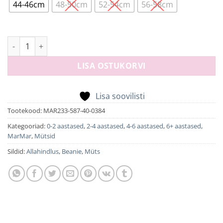
44-46cm
48-50cm
52-54cm
56-58cm
Atlas, Hat - Rose Brown kogus
LISA OSTUKORVI
Lisa soovilisti
Tootekood:
MAR233-587-40-0384
Kategooriad:
0-2 aastased
,
2-4 aastased
,
4-6 aastased
,
6+ aastased
,
MarMar
,
Mütsid
Sildid:
Allahindlus
,
Beanie
,
Müts