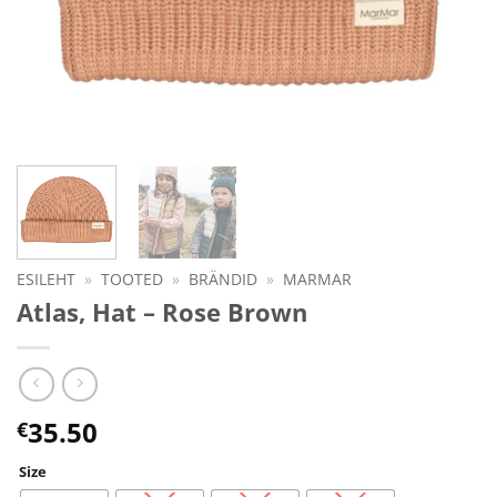
ESILEHT
»
TOOTED
»
BRÄNDID
»
MARMAR
Atlas, Hat – Rose Brown
35.50
€
Size