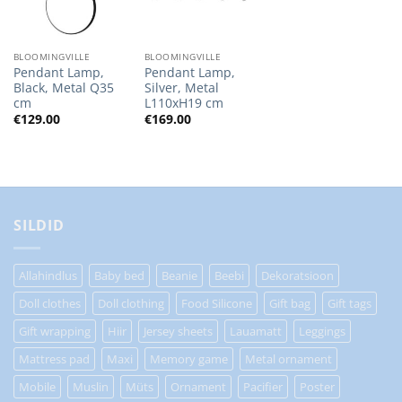
BLOOMINGVILLE
BLOOMINGVILLE
Pendant Lamp,
Pendant Lamp,
Black, Metal Q35
Silver, Metal
cm
L110xH19 cm
€
129.00
€
169.00
SILDID
Allahindlus
Baby bed
Beanie
Beebi
Dekoratsioon
Doll clothes
Doll clothing
Food Silicone
Gift bag
Gift tags
Gift wrapping
Hiir
Jersey sheets
Lauamatt
Leggings
Mattress pad
Maxi
Memory game
Metal ornament
Mobile
Muslin
Müts
Ornament
Pacifier
Poster