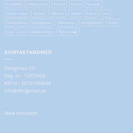
Pudipõll
Päikse müts
Püksid
Rattle
Sandals
Sebra Voodi
Shorts
Silikoon
Sinine
Size 3
Suit
Sukkpüksid
Sunglasses
Swimwear
Söögiriistad
Teddy
Top
Uus
Water wings
🎅Jõulud🎄
KONTAKTANDMED
Designnut OÜ
Reg. nr.: 12893428
KM nr.: EE101994604
info@designnut.ee
Meie kontaktid