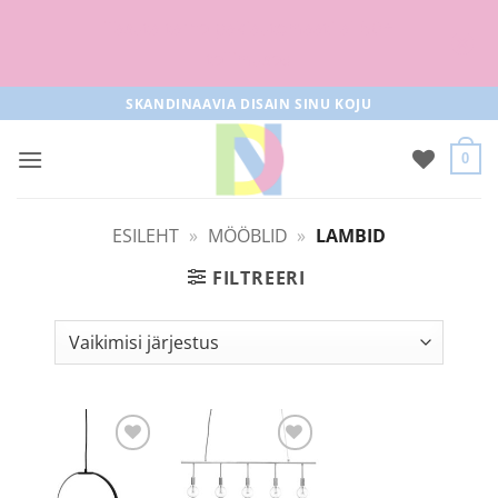
Tasuta tarne pakiautomaati al 50+
tellimused
Skip
SKANDINAAVIA DISAIN SINU KOJU
to
content
0
ESILEHT
»
MÖÖBLID
»
LAMBID
FILTREERI
Lisa
Lisa
soovilisti
soovilisti