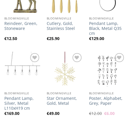
BLOOMINGVILLE
BLOOMINGVILLE
BLOOMINGVILLE
Reindeer, Green,
Cutlery, Gold,
Pendant Lamp,
Stoneware
Stainless Steel
Black, Metal Q35
cm
€
12.50
€
25.90
€
129.00
Lisa
Lisa
Lisa
soovilisti
soovilisti
soovilisti
BLOOMINGVILLE
BLOOMINGVILLE
BLOOMINGVILLE
Pendant Lamp,
Star Ornament,
Poster, Alphabet,
Silver, Metal
Gold, Metal
Grey, Paper
L110xH19 cm
Algne
Praegu
€
169.00
€
49.00
€
12.00
€
6.00
hind
hind
oli:
on:
€12.00.
€6.00.