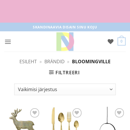
Tasuta tarne pakiautomaati al 50+
tellimused
Skip
SKANDINAAVIA DISAIN SINU KOJU
to
content
0
ESILEHT
»
BRÄNDID
»
BLOOMINGVILLE
FILTREERI
Lisa
Lisa
Lisa
soovilisti
soovilisti
soovilisti