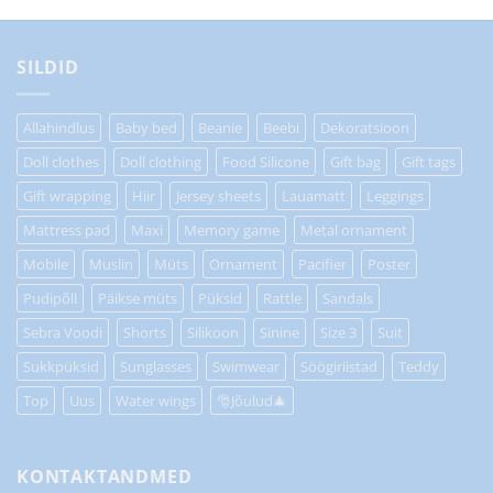
SILDID
Allahindlus
Baby bed
Beanie
Beebi
Dekoratsioon
Doll clothes
Doll clothing
Food Silicone
Gift bag
Gift tags
Gift wrapping
Hiir
Jersey sheets
Lauamatt
Leggings
Mattress pad
Maxi
Memory game
Metal ornament
Mobile
Muslin
Müts
Ornament
Pacifier
Poster
Pudipõll
Päikse müts
Püksid
Rattle
Sandals
Sebra Voodi
Shorts
Silikoon
Sinine
Size 3
Suit
Sukkpüksid
Sunglasses
Swimwear
Söögiriistad
Teddy
Top
Uus
Water wings
🎅Jõulud🎄
KONTAKTANDMED