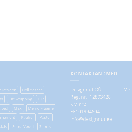
KONTAKTANDMED
Designnut OÜ
Mei
oratsioon
Doll clothes
Reg. nr.: 12893428
gs
Gift wrapping
Hiir
KM nr.:
s pad
Maxi
Memory game
EE101994604
rnament
Pacifier
Poster
info@designnut.ee
dals
Sebra Voodi
Shorts