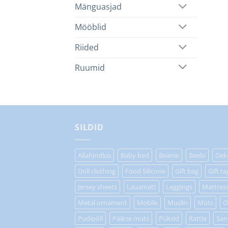
Mänguasjad
Mööblid
Riided
Ruumid
SILDID
Allahindlus
Baby bed
Beanie
Beebi
Dek
Doll clothing
Food Silicone
Gift bag
Gift ta
Jersey sheets
Lauamatt
Leggings
Mattres
Metal ornament
Mobile
Muslin
Müts
O
Pudipõll
Päikse müts
Püksid
Rattle
San