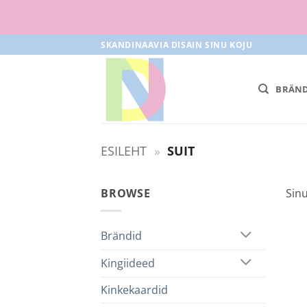
Skip
SKANDINAAVIA DISAIN SINU KOJU
to
content
BRÄND
ESILEHT
»
SUIT
BROWSE
Sinu
Brändid
Kingiideed
Kinkekaardid