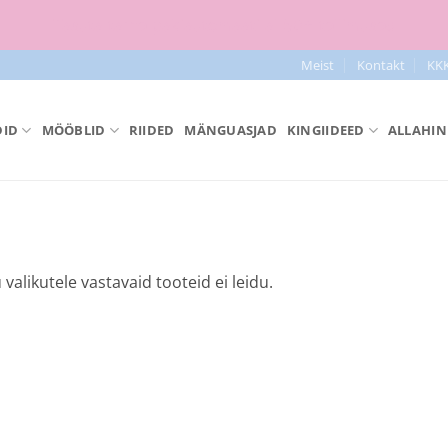
Tasuta tarne pakiautomaati al 50+ tellimused
Meist
Kontakt
KK
ID
MÖÖBLID
RIIDED
MÄNGUASJAD
KINGIIDEED
ALLAHIN
 valikutele vastavaid tooteid ei leidu.