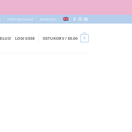
K
Üldtingimused
Järelmaks
DLUS!
LOGI SISSE
OSTUKORV /
€
0.00
0