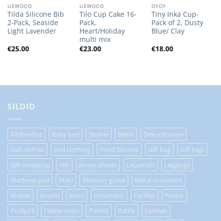
LIEWOOD
LIEWOOD
OYOY
Tilda Silicone Bib
Tilo Cup Cake 16-
Tiny Inka Cup-
2-Pack, Seaside
Pack,
Pack of 2, Dusty
Light Lavender
Heart/Holiday
Blue/ Clay
multi mix
€
25.00
€
23.00
€
18.00
SILDID
Allahindlus
Baby bed
Beanie
Beebi
Dekoratsioon
Doll clothes
Doll clothing
Food Silicone
Gift bag
Gift tags
Gift wrapping
Hiir
Jersey sheets
Lauamatt
Leggings
Mattress pad
Maxi
Memory game
Metal ornament
Mobile
Muslin
Müts
Ornament
Pacifier
Poster
Pudipõll
Päikse müts
Püksid
Rattle
Sandals