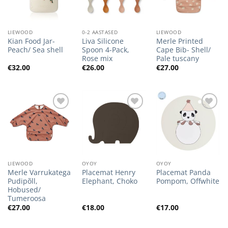
LIEWOOD
0-2 AASTASED
LIEWOOD
Kian Food Jar-
Liva Silicone
Merle Printed
Peach/ Sea shell
Spoon 4-Pack,
Cape Bib- Shell/
Rose mix
Pale tuscany
€
32.00
€
26.00
€
27.00
Lisa
Lisa
Lisa
soovilisti
soovilisti
soovilisti
LIEWOOD
OYOY
OYOY
Merle Varrukatega
Placemat Henry
Placemat Panda
Pudipõll,
Elephant, Choko
Pompom, Offwhite
Hobused/
Tumeroosa
€
27.00
€
18.00
€
17.00