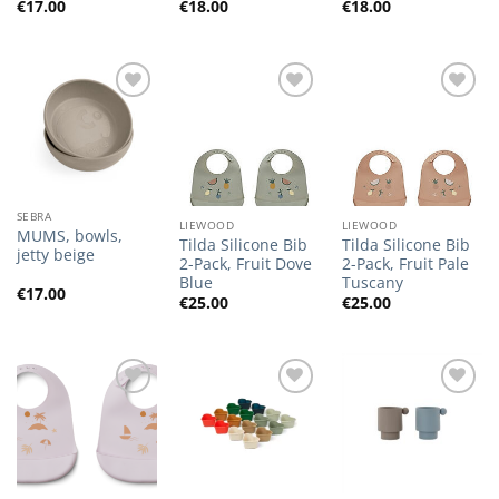
€
17.00
€
18.00
€
18.00
Lisa
Lisa
Lisa
soovilisti
soovilisti
soovilisti
SEBRA
LIEWOOD
LIEWOOD
MUMS, bowls,
Tilda Silicone Bib
Tilda Silicone Bib
jetty beige
2-Pack, Fruit Dove
2-Pack, Fruit Pale
Blue
Tuscany
€
17.00
€
25.00
€
25.00
Lisa
Lisa
Lisa
soovilisti
soovilisti
soovilisti