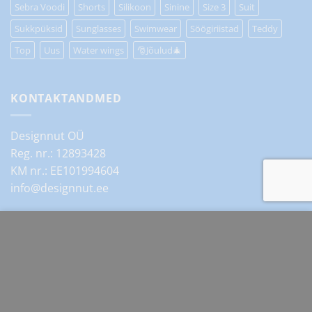
Sebra Voodi
Shorts
Silikoon
Sinine
Size 3
Suit
Sukkpüksid
Sunglasses
Swimwear
Söögiriistad
Teddy
Top
Uus
Water wings
🎅Jõulud🎄
KONTAKTANDMED
Designnut OÜ
Reg. nr.: 12893428
KM nr.: EE101994604
info@designnut.ee
See sait kasutab küpsiseid, et pakkuda teile paremat
Meie kontaktid
sirvimiskogemust. Selle veebisaidi sirvimisega nõustute
küpsiste kasutamisega.
ROHKEM INFOT
AKTSEPTEERI