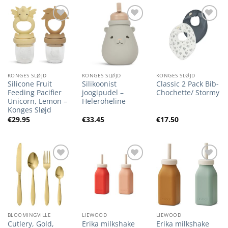
Lisa
Lisa
Lisa
soovilisti
soovilisti
soovilisti
KONGES SLØJD
KONGES SLØJD
KONGES SLØJD
Silicone Fruit
Silikoonist
Classic 2 Pack Bib-
Feeding Pacifier
joogipudel –
Chochette/ Stormy
Unicorn, Lemon –
Heleroheline
Konges Sløjd
€
29.95
€
33.45
€
17.50
Lisa
Lisa
Lisa
soovilisti
soovilisti
soovilisti
BLOOMINGVILLE
LIEWOOD
LIEWOOD
Cutlery, Gold,
Erika milkshake
Erika milkshake