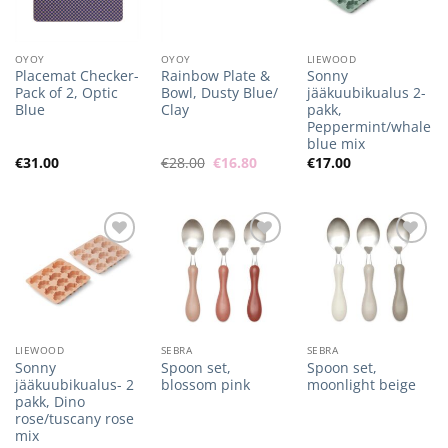
OYOY
OYOY
LIEWOOD
Placemat Checker-
Rainbow Plate &
Sonny
Pack of 2, Optic
Bowl, Dusty Blue/
jääkuubikualus 2-
Blue
Clay
pakk,
Peppermint/whale
blue mix
Algne
Praegune
€
31.00
€
28.00
€
16.80
€
17.00
hind
hind
oli:
on:
€28.00.
€16.80.
Lisa
Lisa
Lisa
soovilisti
soovilisti
soovilisti
LIEWOOD
SEBRA
SEBRA
Sonny
Spoon set,
Spoon set,
jääkuubikualus- 2
blossom pink
moonlight beige
pakk, Dino
rose/tuscany rose
mix