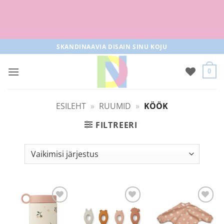
Tasuta tarne pakiautomaati al 50+
tellimused
Skip
SKANDINAAVIA DISAIN SINU KOJU
to
content
0
ESILEHT
»
RUUMID
»
KÖÖK
FILTREERI
Lisa
Lisa
Lisa
soovilisti
soovilisti
soovilisti