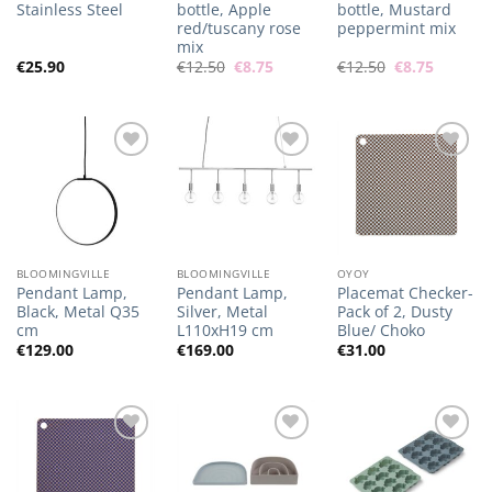
Stainless Steel
bottle, Apple
bottle, Mustard
red/tuscany rose
peppermint mix
mix
Algne
Praegune
Algne
Praegu
€
25.90
€
12.50
€
8.75
€
12.50
€
8.75
hind
hind
hind
hind
oli:
on:
oli:
on:
€12.50.
€8.75.
€12.50.
€8.75.
Lisa
Lisa
Lisa
soovilisti
soovilisti
soovilisti
BLOOMINGVILLE
BLOOMINGVILLE
OYOY
Pendant Lamp,
Pendant Lamp,
Placemat Checker-
Black, Metal Q35
Silver, Metal
Pack of 2, Dusty
cm
L110xH19 cm
Blue/ Choko
€
129.00
€
169.00
€
31.00
Lisa
Lisa
Lisa
soovilisti
soovilisti
soovilisti