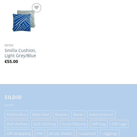
Lisa
soovilisti
OYOY
Smilla Cushion,
Light Grey/Blue
€
55.00
SILDID
Allahindlus
Baby bed
Beanie
Beebi
Dekoratsioon
Doll clothes
Doll clothing
Food Silicone
Gift bag
Gift tags
Gift wrapping
Hiir
Jersey sheets
Lauamatt
Leggings