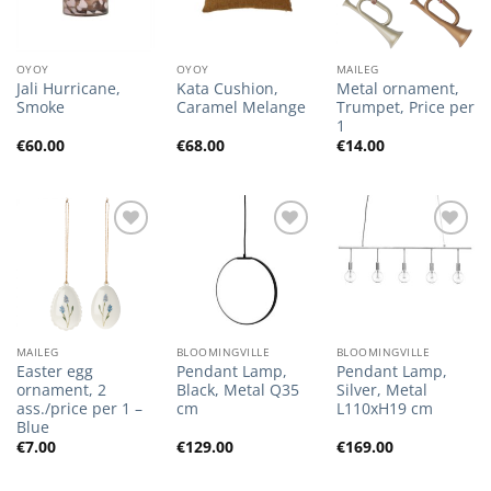
OYOY
OYOY
MAILEG
Jali Hurricane,
Kata Cushion,
Metal ornament,
Smoke
Caramel Melange
Trumpet, Price per
1
€
60.00
€
68.00
€
14.00
Lisa
Lisa
Lisa
soovilisti
soovilisti
soovilisti
MAILEG
BLOOMINGVILLE
BLOOMINGVILLE
Easter egg
Pendant Lamp,
Pendant Lamp,
ornament, 2
Black, Metal Q35
Silver, Metal
ass./price per 1 –
cm
L110xH19 cm
Blue
€
7.00
€
129.00
€
169.00