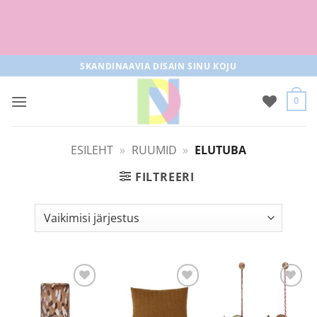
Tasuta tarne pakiautomaati al 50+
tellimused
Skip
SKANDINAAVIA DISAIN SINU KOJU
to
content
0
ESILEHT
»
RUUMID
»
ELUTUBA
FILTREERI
Lisa
Lisa
Lisa
soovilisti
soovilisti
soovilisti