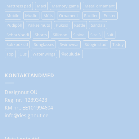
Mattress pad
Maxi
Memory game
Metal ornament
Mobile
Muslin
Müts
Ornament
Pacifier
Poster
Pudipõll
Päikse müts
Püksid
Rattle
Sandals
Sebra Voodi
Shorts
Silikoon
Sinine
Size 3
Suit
Sukkpüksid
Sunglasses
Swimwear
Söögiriistad
Teddy
Top
Uus
Water wings
🎅Jõulud🎄
KONTAKTANDMED
Designnut OÜ
Reg. nr.: 12893428
KM nr.: EE101994604
info@designnut.ee