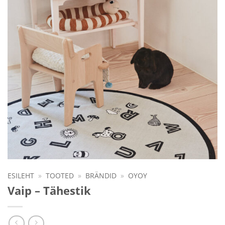
ESILEHT
»
TOOTED
»
BRÄNDID
»
OYOY
Vaip – Tähestik