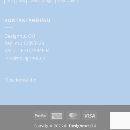
Top
Uus
Water wings
🎅Jõulud🎄
KONTAKTANDMED
Designnut OÜ
Reg. nr.: 12893428
KM nr.: EE101994604
info@designnut.ee
Meie kontaktid
PayPal
American
MasterCard
Visa
Express
Copyright 2026 ©
Designnut OÜ