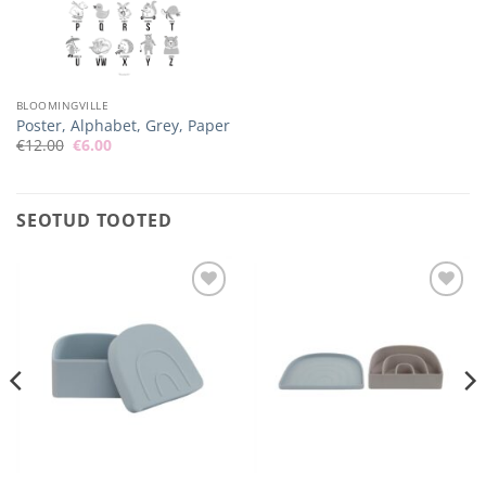
BLOOMINGVILLE
Poster, Alphabet, Grey, Paper
Algne
Praegune
€
12.00
€
6.00
hind
hind
oli:
on:
€12.00.
€6.00.
SEOTUD TOOTED
Lisa
Lisa
soovilisti
soovilisti