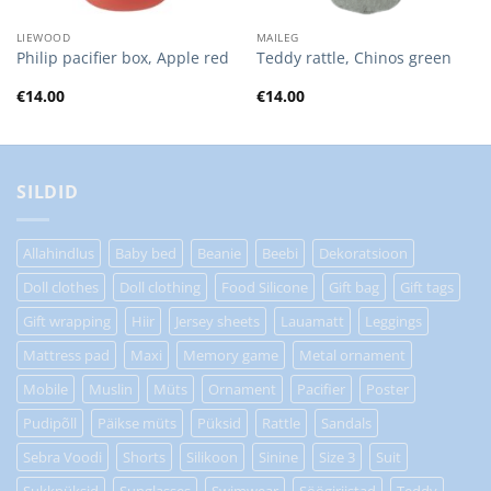
LIEWOOD
MAILEG
Philip pacifier box, Apple red
Teddy rattle, Chinos green
€
14.00
€
14.00
SILDID
Allahindlus
Baby bed
Beanie
Beebi
Dekoratsioon
Doll clothes
Doll clothing
Food Silicone
Gift bag
Gift tags
Gift wrapping
Hiir
Jersey sheets
Lauamatt
Leggings
Mattress pad
Maxi
Memory game
Metal ornament
Mobile
Muslin
Müts
Ornament
Pacifier
Poster
Pudipõll
Päikse müts
Püksid
Rattle
Sandals
Sebra Voodi
Shorts
Silikoon
Sinine
Size 3
Suit
Sukkpüksid
Sunglasses
Swimwear
Söögiriistad
Teddy