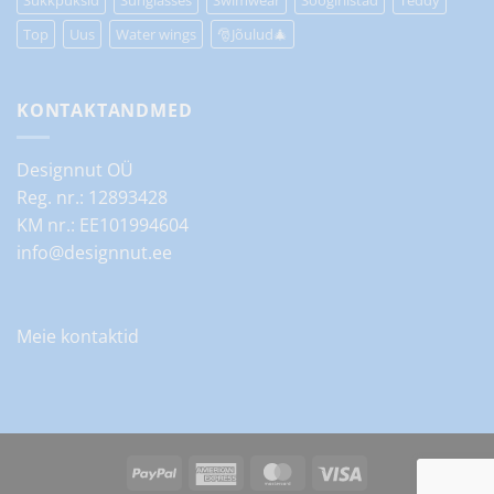
Top
Uus
Water wings
🎅Jõulud🎄
KONTAKTANDMED
Designnut OÜ
Reg. nr.: 12893428
KM nr.: EE101994604
info@designnut.ee
Meie kontaktid
PayPal
American
MasterCard
Visa