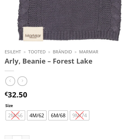
ESILEHT
»
TOOTED
»
BRÄNDID
»
MARMAR
Arly, Beanie – Forest Lake
32.50
€
Size
2M/56
4M/62
6M/68
9M/74
Arly, Beanie - Forest Lake kogus