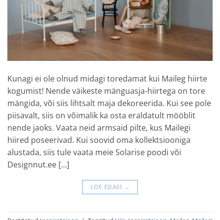
Kunagi ei ole olnud midagi toredamat kui Maileg hiirte
kogumist! Nende väikeste mänguasja-hiirtega on tore
mängida, või siis lihtsalt maja dekoreerida. Kui see pole
piisavalt, siis on võimalik ka osta eraldatult mööblit
nende jaoks. Vaata neid armsaid pilte, kus Mailegi
hiired poseerivad. Kui soovid oma kollektsiooniga
alustada, siis tule vaata meie Solarise poodi või
Designnut.ee […]
LOE EDASI
→