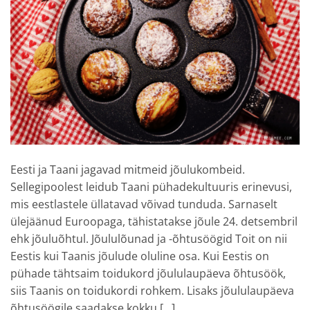
Eesti ja Taani jagavad mitmeid jõulukombeid.
Sellegipoolest leidub Taani pühadekultuuris erinevusi,
mis eestlastele üllatavad võivad tunduda. Sarnaselt
ülejäänud Euroopaga, tähistatakse jõule 24. detsembril
ehk jõuluõhtul. Jõululõunad ja -õhtusöögid Toit on nii
Eestis kui Taanis jõulude oluline osa. Kui Eestis on
pühade tähtsaim toidukord jõululaupäeva õhtusöök,
siis Taanis on toidukordi rohkem. Lisaks jõululaupäeva
õhtusöögile saadakse kokku […]