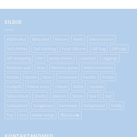
SILDID
Allahindlus
Baby bed
Beanie
Beebi
Dekoratsioon
Doll clothes
Doll clothing
Food Silicone
Gift bag
Gift tags
Gift wrapping
Hiir
Jersey sheets
Lauamatt
Leggings
Mattress pad
Maxi
Memory game
Metal ornament
Mobile
Muslin
Müts
Ornament
Pacifier
Poster
Pudipõll
Päikse müts
Püksid
Rattle
Sandals
Sebra Voodi
Shorts
Silikoon
Sinine
Size 3
Suit
Sukkpüksid
Sunglasses
Swimwear
Söögiriistad
Teddy
Top
Uus
Water wings
🎅Jõulud🎄
KONTAKTANDMED