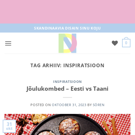
Tasuta tarne pakiautomaati al 50+
tellimused
Skip
SKANDINAAVIA DISAIN SINU KOJU
to
content
0
TAG ARHIIV:
INSPIRATSIOON
INSPIRATSIOON
Jõulukombed – Eesti vs Taani
POSTED ON
OKTOOBER 31, 2023
BY
SÖREN
31
okt