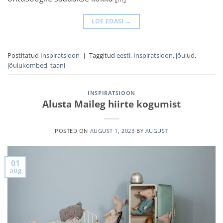
LOE EDASI
→
Postitatud
Inspiratsioon
|
Taggitud
eesti
,
Inspiratsioon
,
jõulud
,
jõulukombed
,
taani
INSPIRATSIOON
Alusta Maileg hiirte kogumist
POSTED ON
AUGUST 1, 2023
BY
AUGUST
01
aug