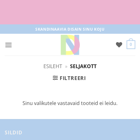
Tasuta tarne pakiautomaati al 50+
tellimused
Skip
SKANDINAAVIA DISAIN SINU KOJU
to
content
0
ESILEHT
»
SELJAKOTT
FILTREERI
Sinu valikutele vastavaid tooteid ei leidu.
SILDID