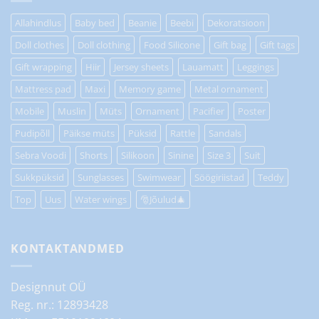
Allahindlus
Baby bed
Beanie
Beebi
Dekoratsioon
Doll clothes
Doll clothing
Food Silicone
Gift bag
Gift tags
Gift wrapping
Hiir
Jersey sheets
Lauamatt
Leggings
Mattress pad
Maxi
Memory game
Metal ornament
Mobile
Muslin
Müts
Ornament
Pacifier
Poster
Pudipõll
Päikse müts
Püksid
Rattle
Sandals
Sebra Voodi
Shorts
Silikoon
Sinine
Size 3
Suit
Sukkpüksid
Sunglasses
Swimwear
Söögiriistad
Teddy
Top
Uus
Water wings
🎅Jõulud🎄
KONTAKTANDMED
Designnut OÜ
Reg. nr.: 12893428