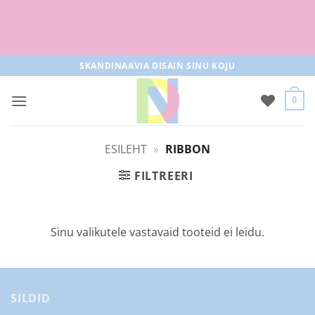
Tasuta tarne pakiautomaati al 50+
tellimused
Skip
SKANDINAAVIA DISAIN SINU KOJU
to
content
0
ESILEHT
»
RIBBON
FILTREERI
Sinu valikutele vastavaid tooteid ei leidu.
SILDID