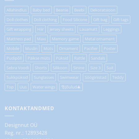
Allahindlus
Baby bed
Beanie
Beebi
Dekoratsioon
Doll clothes
Doll clothing
Food Silicone
Gift bag
Gift tags
Gift wrapping
Hiir
Jersey sheets
Lauamatt
Leggings
Mattress pad
Maxi
Memory game
Metal ornament
Mobile
Muslin
Müts
Ornament
Pacifier
Poster
Pudipõll
Päikse müts
Püksid
Rattle
Sandals
Sebra Voodi
Shorts
Silikoon
Sinine
Size 3
Suit
Sukkpüksid
Sunglasses
Swimwear
Söögiriistad
Teddy
Top
Uus
Water wings
🎅Jõulud🎄
KONTAKTANDMED
Designnut OÜ
Reg. nr.: 12893428