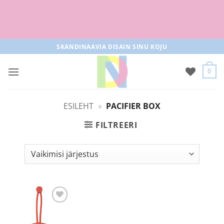
Tasuta tarne pakiautomaati al 50+
tellimused
Skip
SKANDINAAVIA DISAIN SINU KOJU
to
content
0
ESILEHT
»
PACIFIER BOX
FILTREERI
Lisa
soovilisti