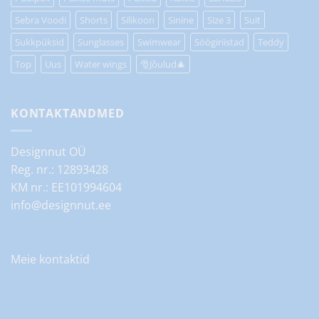
Sebra Voodi
Shorts
Silikoon
Sinine
Size 3
Suit
Sukkpüksid
Sunglasses
Swimwear
Söögiriistad
Teddy
Top
Uus
Water wings
🎅Jõulud🎄
KONTAKTANDMED
Designnut OÜ
Reg. nr.: 12893428
KM nr.: EE101994604
info@designnut.ee
Meie kontaktid