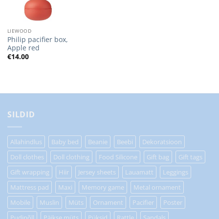
LIEWOOD
Philip pacifier box,
Apple red
€
14.00
SILDID
Allahindlus
Baby bed
Beanie
Beebi
Dekoratsioon
Doll clothes
Doll clothing
Food Silicone
Gift bag
Gift tags
Gift wrapping
Hiir
Jersey sheets
Lauamatt
Leggings
Mattress pad
Maxi
Memory game
Metal ornament
Mobile
Muslin
Müts
Ornament
Pacifier
Poster
Pudipõll
Päikse müts
Püksid
Rattle
Sandals