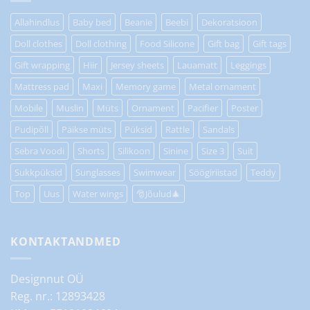
Allahindlus
Baby bed
Beanie
Beebi
Dekoratsioon
Doll clothes
Doll clothing
Food Silicone
Gift bag
Gift tags
Gift wrapping
Hiir
Jersey sheets
Lauamatt
Leggings
Mattress pad
Maxi
Memory game
Metal ornament
Mobile
Muslin
Müts
Ornament
Pacifier
Poster
Pudipõll
Päikse müts
Püksid
Rattle
Sandals
Sebra Voodi
Shorts
Silikoon
Sinine
Size 3
Suit
Sukkpüksid
Sunglasses
Swimwear
Söögiriistad
Teddy
Top
Uus
Water wings
🎅Jõulud🎄
KONTAKTANDMED
Designnut OÜ
Reg. nr.: 12893428