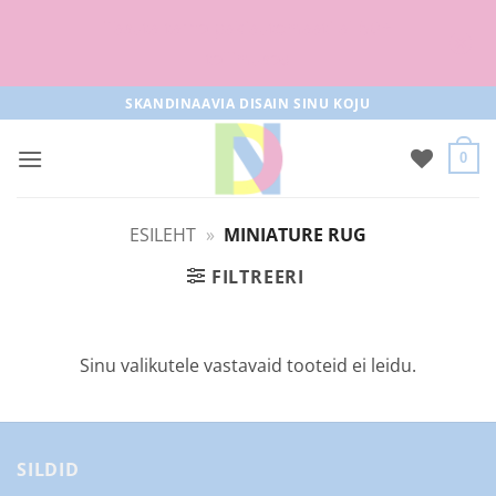
Tasuta tarne pakiautomaati al 50+
tellimused
Skip
SKANDINAAVIA DISAIN SINU KOJU
to
content
0
ESILEHT
»
MINIATURE RUG
FILTREERI
Sinu valikutele vastavaid tooteid ei leidu.
SILDID