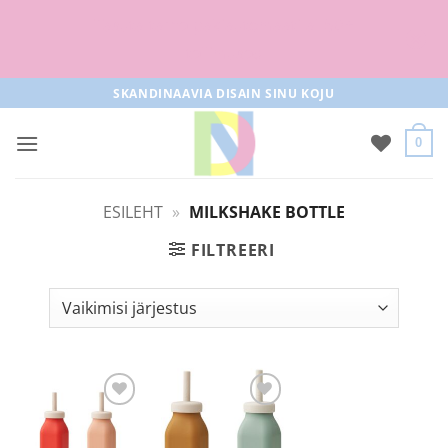
Tasuta tarne pakiautomaati al 50+
tellimused
Skip
SKANDINAAVIA DISAIN SINU KOJU
to
content
0
ESILEHT
»
MILKSHAKE BOTTLE
FILTREERI
Lisa
Lisa
soovilisti
soovilisti