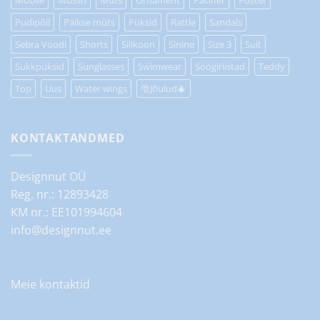
Pudipõll
Päikse müts
Püksid
Rattle
Sandals
Sebra Voodi
Shorts
Silikoon
Sinine
Size 3
Suit
Sukkpüksid
Sunglasses
Swimwear
Söögiriistad
Teddy
Top
Uus
Water wings
🎅Jõulud🎄
KONTAKTANDMED
Designnut OÜ
Reg. nr.: 12893428
KM nr.: EE101994604
info@designnut.ee
Meie kontaktid