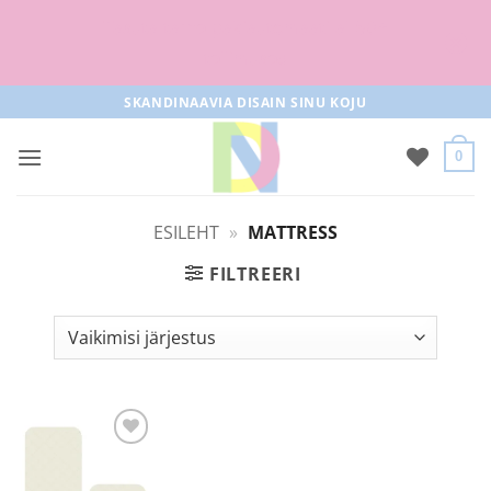
Tasuta tarne pakiautomaati al 50+
tellimused
Skip
SKANDINAAVIA DISAIN SINU KOJU
to
content
0
ESILEHT
»
MATTRESS
FILTREERI
Lisa
soovilisti