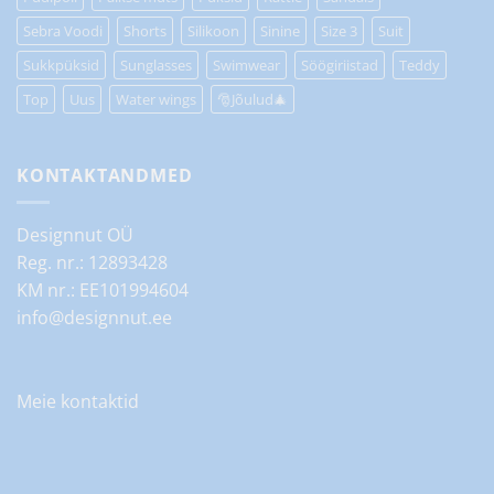
Sebra Voodi
Shorts
Silikoon
Sinine
Size 3
Suit
Sukkpüksid
Sunglasses
Swimwear
Söögiriistad
Teddy
Top
Uus
Water wings
🎅Jõulud🎄
KONTAKTANDMED
Designnut OÜ
Reg. nr.: 12893428
KM nr.: EE101994604
info@designnut.ee
Meie kontaktid