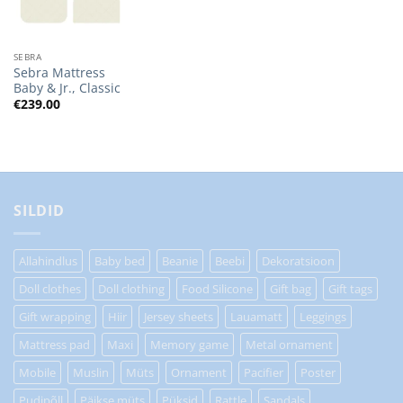
SEBRA
Sebra Mattress
Baby & Jr., Classic
€
239.00
SILDID
Allahindlus
Baby bed
Beanie
Beebi
Dekoratsioon
Doll clothes
Doll clothing
Food Silicone
Gift bag
Gift tags
Gift wrapping
Hiir
Jersey sheets
Lauamatt
Leggings
Mattress pad
Maxi
Memory game
Metal ornament
Mobile
Muslin
Müts
Ornament
Pacifier
Poster
Pudipõll
Päikse müts
Püksid
Rattle
Sandals