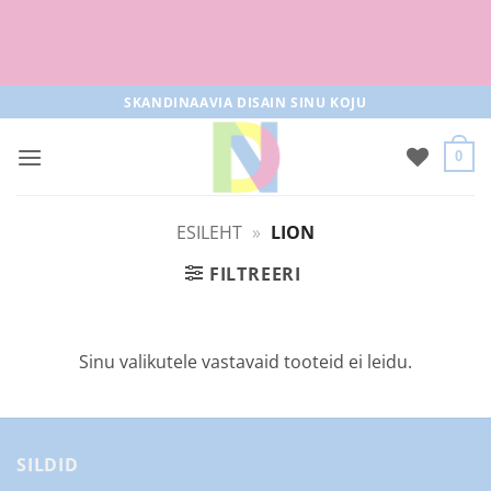
Tasuta tarne pakiautomaati al 50+
tellimused
Skip
SKANDINAAVIA DISAIN SINU KOJU
to
content
0
ESILEHT
»
LION
FILTREERI
Sinu valikutele vastavaid tooteid ei leidu.
SILDID