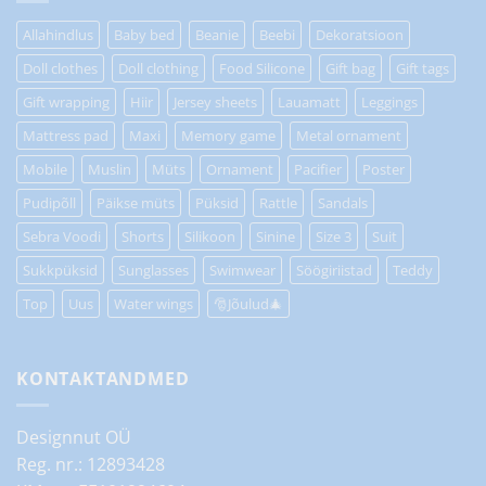
Allahindlus
Baby bed
Beanie
Beebi
Dekoratsioon
Doll clothes
Doll clothing
Food Silicone
Gift bag
Gift tags
Gift wrapping
Hiir
Jersey sheets
Lauamatt
Leggings
Mattress pad
Maxi
Memory game
Metal ornament
Mobile
Muslin
Müts
Ornament
Pacifier
Poster
Pudipõll
Päikse müts
Püksid
Rattle
Sandals
Sebra Voodi
Shorts
Silikoon
Sinine
Size 3
Suit
Sukkpüksid
Sunglasses
Swimwear
Söögiriistad
Teddy
Top
Uus
Water wings
🎅Jõulud🎄
KONTAKTANDMED
Designnut OÜ
Reg. nr.: 12893428