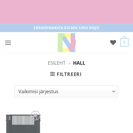
Tasuta tarne pakiautomaati al 50+
tellimused
Skip
SKANDINAAVIA DISAIN SINU KOJU
to
content
0
ESILEHT
»
HALL
FILTREERI
Lisa
soovilisti