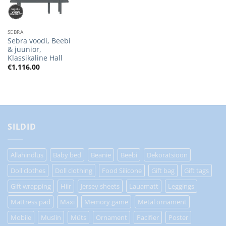
SEBRA
Sebra voodi, Beebi
& juunior,
Klassikaline Hall
€
1,116.00
SILDID
Allahindlus
Baby bed
Beanie
Beebi
Dekoratsioon
Doll clothes
Doll clothing
Food Silicone
Gift bag
Gift tags
Gift wrapping
Hiir
Jersey sheets
Lauamatt
Leggings
Mattress pad
Maxi
Memory game
Metal ornament
Mobile
Muslin
Müts
Ornament
Pacifier
Poster