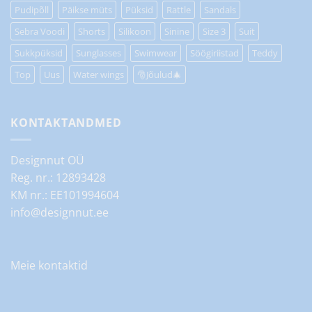
Pudipõll
Päikse müts
Püksid
Rattle
Sandals
Sebra Voodi
Shorts
Silikoon
Sinine
Size 3
Suit
Sukkpüksid
Sunglasses
Swimwear
Söögiriistad
Teddy
Top
Uus
Water wings
🎅Jõulud🎄
KONTAKTANDMED
Designnut OÜ
Reg. nr.: 12893428
KM nr.: EE101994604
info@designnut.ee
Meie kontaktid