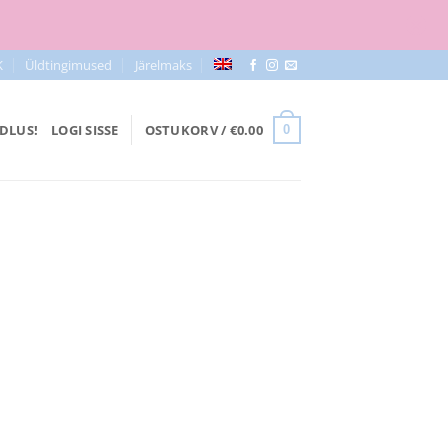
K
Üldtingimused
Järelmaks
DLUS!
LOGI SISSE
OSTUKORV /
€
0.00
0