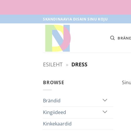
Skip
SKANDINAAVIA DISAIN SINU KOJU
to
content
BRÄND
ESILEHT
»
DRESS
BROWSE
Sinu
Brändid
Kingiideed
Kinkekaardid