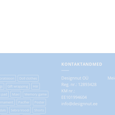
KONTAKTANDMED
Designnut OÜ
Mei
oratsioon
Doll clothes
Reg. nr.: 12893428
gs
Gift wrapping
Hiir
KM nr.:
s pad
Maxi
Memory game
EE101994604
rnament
Pacifier
Poster
info@designnut.ee
dals
Sebra Voodi
Shorts