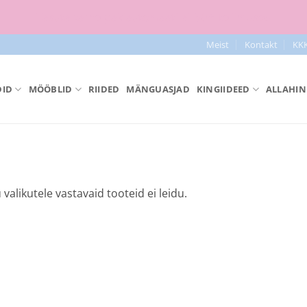
Tasuta tarne pakiautomaati al 50+ tellimused
Meist
Kontakt
KK
ID
MÖÖBLID
RIIDED
MÄNGUASJAD
KINGIIDEED
ALLAHIN
 valikutele vastavaid tooteid ei leidu.