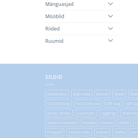
Mänguasjad
Mööblid
Riided
Ruumid
SILDID
Allahindlus
Baby bed
Beanie
Beebi
Dek
Doll clothing
Food Silicone
Gift bag
Gift ta
Jersey sheets
Lauamatt
Leggings
Mattres
Metal ornament
Mobile
Muslin
Müts
O
Pudipõll
Päikse müts
Püksid
Rattle
San